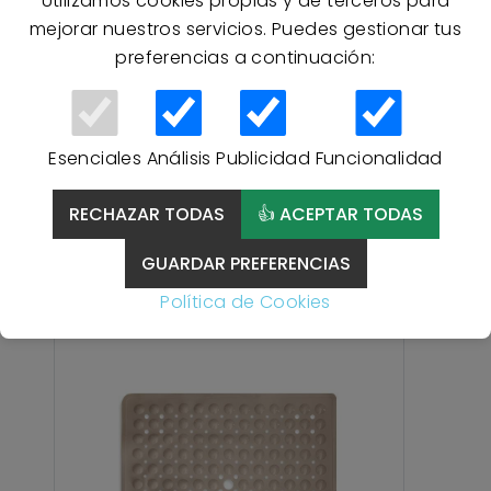
Utilizamos cookies propias y de terceros para
mejorar nuestros servicios. Puedes gestionar tus
preferencias a continuación:
8 % Descuento
Alfombra Baño GRECA
Hotelera 50x70cm -
Esenciales
Análisis
Publicidad
Funcionalidad
BLANCO
RECHAZAR TODAS
👍 ACEPTAR TODAS
3,50 €
GUARDAR PREFERENCIAS
3,80 €
Política de Cookies