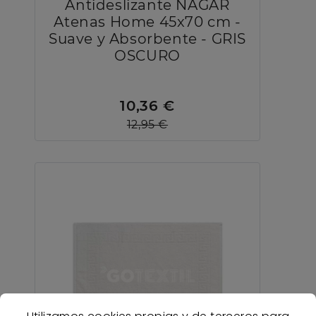
Antideslizante NAGAR
Atenas Home 45x70 cm -
Suave y Absorbente - GRIS
OSCURO
10,36 €
12,95 €